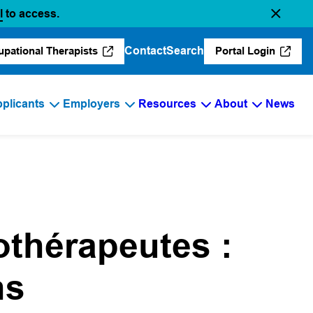
(opens in a new tab)
l
to access.
Contact
Search
upational Therapists
Portal Login
(opens in a new tab)
(opens in a 
plicants
Employers
Resources
About
News
thérapeutes :
ns