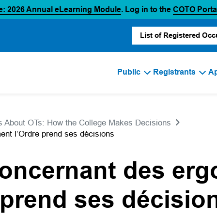
(opens in a new tab)
e: 2026 Annual eLearning Module
. Log in to the
COTO Porta
List of Registered Occ
Public
Registrants
Ap
 About OTs: How the College Makes Decisions
nt l’Ordre prend ses décisions
oncernant des ergo
prend ses décisio