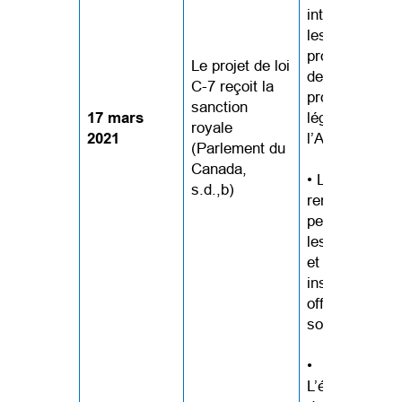
introduites po
les
professionnel
Le projet de loi
de la santé qu
C-7 reçoit la
prodiguent
sanction
17 mars
légalement
royale
2021
l’AMM.
(Parlement du
Canada,
• Les
s.d.,b)
renseignemen
personnels su
les personnes
et les
installations q
offrent l’AMM
sont protégés
•
L’établisseme