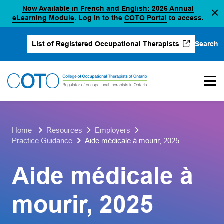
Now Available in French and English: 2026 Annual
Skip
(opens in a new tab)
(opens in a new 
eLearning Module
. Log in to the
COTO Portal
to access.
to
content
Search
List of Registered Occupational Therapists
(opens in a new tab)
Home
Resources
Employers
Practice Guidance
Aide médicale à mourir, 2025
Aide médicale à
mourir, 2025