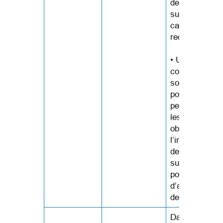
de rapports et
surveillance 
cas d’AMM so
requis.
• Un service 
coordination 
soins est étab
pour aider les
personnes et
les soignants 
obtenir de
l’information e
des services
supplémentai
pour l’AMM et
d’autres optio
de fin de vie.
Dans le cadre