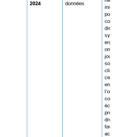
redresser des
2024
données
iniquités
possibles, y
compris la
discrimination
systémique. 
ergothérapeut
ont un rôle à
jouer dans le
soutien de leu
clients durant
ce processus
en veillant à
l’obtention d’u
consentement
éclairé, en
protégeant le
droits et en
favorisant un
accès équitab