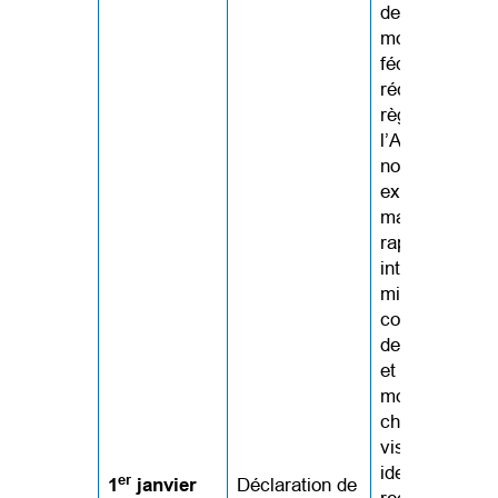
des
modifications
fédérales
récentes des
règlements su
l’AMM, de
nouvelles
exigences en
matière de
rapports sont
introduites po
mieux
comprendre q
demande l’A
et selon quell
modalités. Ce
changements
visent à
identifier et à
er
1
janvier
Déclaration de