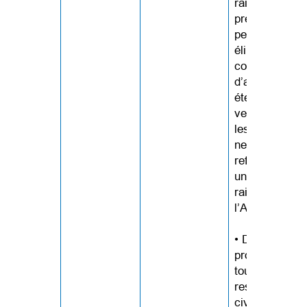
raisonnablem
prévisible de 
personne est
éliminé. La
couverture
d’assurance e
étendue pour
veiller à ce q
les indemnité
ne soient pas
refusées
uniquement e
raison de
l’AMM.
• Des
protections d
toute
responsabilité
civile sont