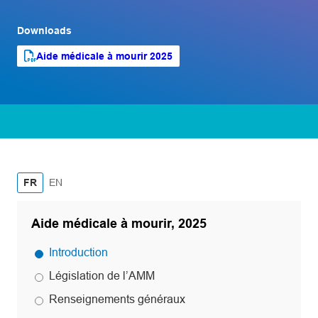
Downloads
Aide médicale à mourir 2025
PDF file
(opens PDF)
(opens in a new tab)
English
FR
EN
Aide médicale à mourir, 2025
Introduction
Législation de l’AMM
Renseignements généraux