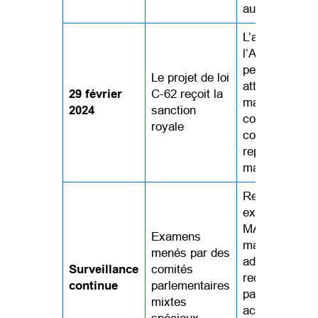
aux soins.
L’admissibilité
l’AMM pour le
personnes
Le projet de loi
atteintes d’un
29 février
C-62 reçoit la
maladie ment
2024
sanction
comme seule
royale
condition est
reportée au 1
mars 2027.
Reviewing
expansion of
MAiD to inclu
Examens
mature minors
menés par des
advance
Surveillance
comités
requests, and
continue
parlementaires
palliative care
mixtes
access and