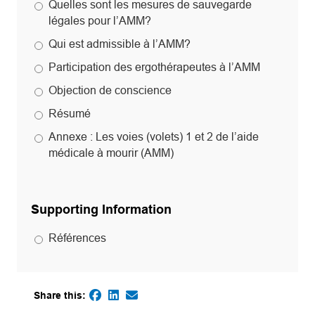
Quelles sont les mesures de sauvegarde
légales pour l’AMM?
Qui est admissible à l’AMM?
Participation des ergothérapeutes à l’AMM
Objection de conscience
Résumé
Annexe : Les voies (volets) 1 et 2 de l’aide
médicale à mourir (AMM)
Supporting Information
Références
Share this:
(opens in a new tab)
(opens in a new tab)
(opens default email app)
(opens in a new tab)