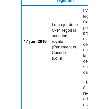
législatif
L’AMM est
légalisée au
Canada. Ceci
Le projet de loi
permet à des
C⁠-⁠14 reçoit la
professionnel
sanction
d’administrer 
17 juin 2016
royale
de prescrire à
(Parlement du
une personne,
Canada,
la demande d
s.d.,a)
celle-ci, une
substance qui
cause sa mort
• L’admissibili
à l’AMM est
révisée. Le
critère visant 
mort naturelle