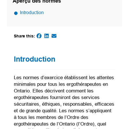
Aperçu des normes
Introduction
Share this:
(opens in a new tab)
(opens in a new tab)
(opens default email app)
(opens in a new tab)
Introduction
Les normes d’exercice établissent les attentes
minimales pour tous les ergothérapeutes en
Ontario. Elles décrivent comment les
ergothérapeutes fourniront des services
sécuritaires, éthiques, responsables, efficaces
et de grande qualité. Les normes s’appliquent
à tous les membres de l’Ordre des
ergothérapeutes de l’Ontario (l’Ordre), quel