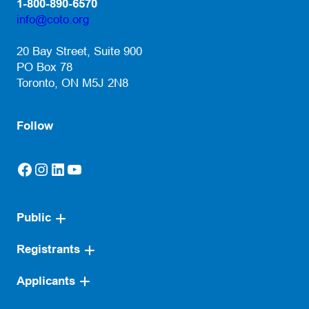
1-800-890-6570
info@coto.org
(opens default email app)
20 Bay Street, Suite 900
PO Box 78
Toronto, ON M5J 2N8
Follow
Facebook
Instagram
LinkedIn
YouTube
(opens in a new tab)
(opens in a new tab)
(opens in a new tab)
(opens in a new tab)
Public
Registrants
Applicants