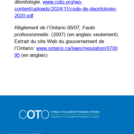
déontologie
.
www.coto.org/wp-
content/uploads/2024/11/code-de-deontologie-
(opens PDF)
(opens in a new tab)
2020.pdf
Règlement de l’Ontario 95/07, Faute
professionnelle
. (2007) (en anglais seulement).
Extrait du site Web du gouvernement de
l’Ontario:
www.ontario.ca/laws/regulation/0700
(opens in a new tab)
95
(en anglais)