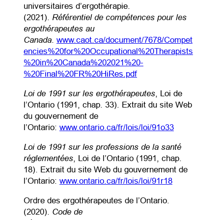
universitaires d’ergothérapie.
Référentiel de compétences pour les
(2021).
ergothérapeutes au
Canada
.
www.caot.ca/document/7678/Compet
encies%20for%20Occupational%20Therapists
%20in%20Canada%202021%20-
(opens PDF)
(opens in a new tab)
%20Final%20FR%20HiRes.pdf
Loi de 1991 sur les ergothérapeutes
, Loi de
l’Ontario (1991, chap. 33). Extrait du site Web
du gouvernement de
(opens in a 
l’Ontario:
www.ontario.ca/fr/lois/loi/91o33
Loi de 1991 sur les professions de la santé
réglementées
, Loi de l’Ontario (1991, chap.
18). Extrait du site Web du gouvernement de
(opens in a 
l’Ontario:
www.ontario.ca/fr/lois/loi/91r18
Ordre des ergothérapeutes de l’Ontario.
Code de
(2020).