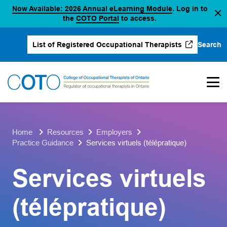
(opens in a new
Now Available: 2026 Annual eLearning Module
. Log in to
Skip
(opens in a new tab)
the
COTO Portal
to access.
to
content
Search
List of Registered Occupational Therapists
(opens in a new tab)
Home
Resources
Employers
Practice Guidance
Services virtuels (télépratique)
Services virtuels
(télépratique)