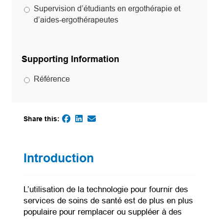
Supervision d’étudiants en ergothérapie et
d’aides-ergothérapeutes
Supporting Information
Référence
Share this:
(opens in a new tab)
(opens in a new tab)
(opens default email app)
(opens in a new tab)
Introduction
L’utilisation de la technologie pour fournir des
services de soins de santé est de plus en plus
populaire pour remplacer ou suppléer à des