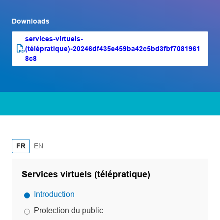
Downloads
services-virtuels-
(télépratique)-20246df435e459ba42c5bd3fbf7081961
PDF file
(opens PDF)
(opens in a new tab)
8c8
English
FR
EN
Services virtuels (télépratique)
Introduction
Protection du public