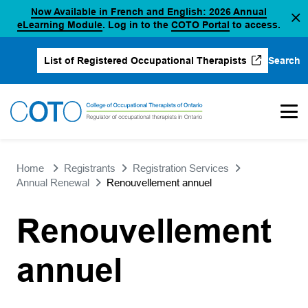
Now Available in French and English: 2026 Annual
Skip
(opens in a new tab)
(opens in a new 
eLearning Module
. Log in to the
COTO Portal
to access.
to
content
Search
List of Registered Occupational Therapists
(opens in a new tab)
Home
Registrants
Registration Services
Annual Renewal
Renouvellement annuel
Renouvellement
annuel