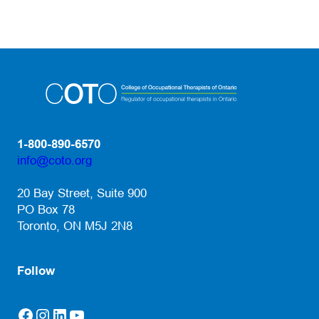
1-800-890-6570
info@coto.org
(opens default email app)
20 Bay Street, Suite 900
PO Box 78
Toronto, ON M5J 2N8
Follow
Facebook
Instagram
LinkedIn
YouTube
(opens in a new tab)
(opens in a new tab)
(opens in a new tab)
(opens in a new tab)