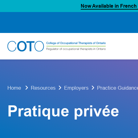
Now Available in French
Skip
to
content
Home
Resources
Employers
Practice Guidanc
Pratique privée